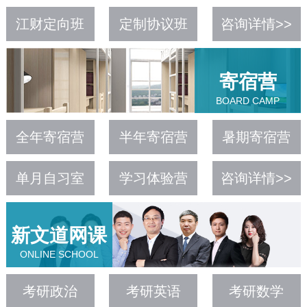
江财定向班
定制协议班
咨询详情>>
寄宿营
BOARD CAMP
全年寄宿营
半年寄宿营
暑期寄宿营
单月自习室
学习体验营
咨询详情>>
新文道网课
ONLINE SCHOOL
考研政治
考研英语
考研数学